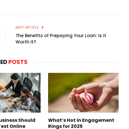
NEXT ARTICLE
The Benefits of Prepaying Your Loan: Is It
Worth It?
TED
POSTS
usiness Should
What’s Hot in Engagement
Test Online
Rings for 2025