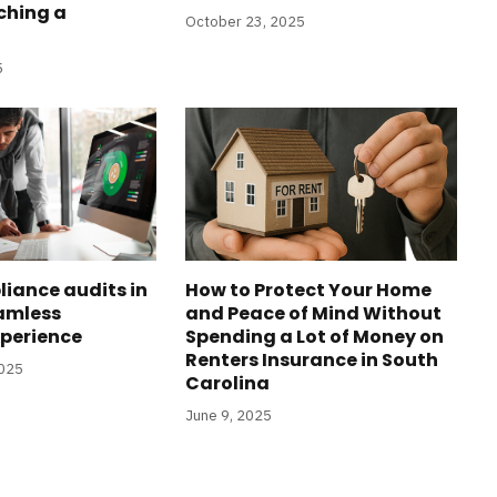
ching a
October 23, 2025
5
liance audits in
How to Protect Your Home
amless
and Peace of Mind Without
perience
Spending a Lot of Money on
Renters Insurance in South
2025
Carolina
June 9, 2025