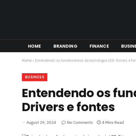
HOME
BRANDING
FINANCE
BUSIN
Home
»
Entendendo os fundamentos da tecnologia LED: Drivers e fo
BUSINESS
Entendendo os fun
Drivers e fontes
August 29, 2024
No Comments
4 Mins Read